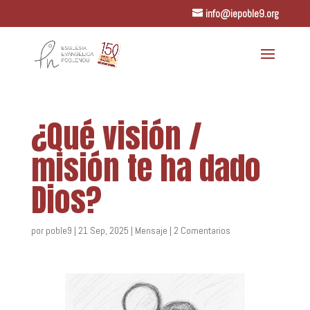
info@iepoble9.org
¿Qué visión /
misión te ha dado
Dios?
por
poble9
|
21 Sep, 2025
|
Mensaje
|
2 Comentarios