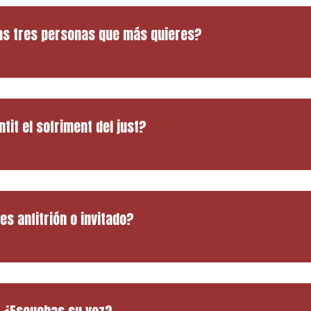
as tres personas que más quieres?
ntit el sofriment del just?
es anfitrión o invitado?