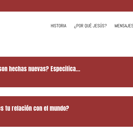
HISTORIA
¿POR QUÉ JESÚS?
MENSAJE
son hechas nuevas? Especifica…
s tu relación con el mundo?