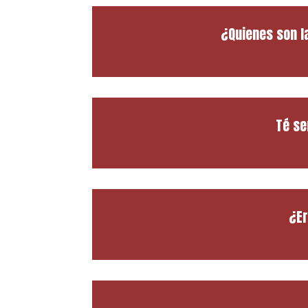
¿Quienes son l
Té se
¿Er