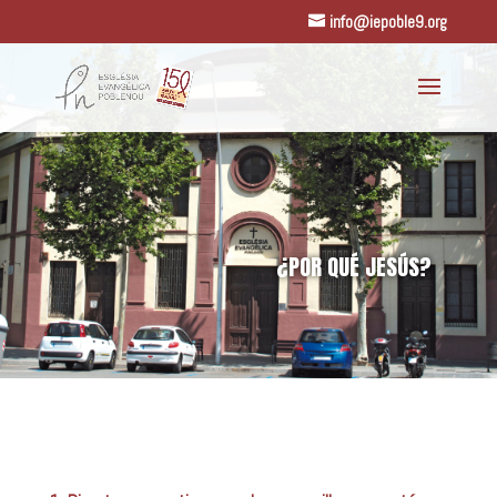
info@iepoble9.org
¿POR QUÉ JESÚS?