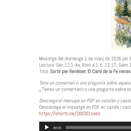
Missatge del diumenge 1 de març de 2026 per E
Lectura: Gèn 12:1-4a, Rom 4:1-5, 13-17, Salm 
Títol:
Sortir per Renéixer: El Camí de la Fe neces
Tens un comentari o una pregunta sobre aquest
¿Tienes un comentario o una pregunta sobre es
Descarga el mensaje en PDF en catalán y castel
Descarrega el missatge en PDF en català i castel
https://ishortn.ink/260301caes
Reproductor
00:00