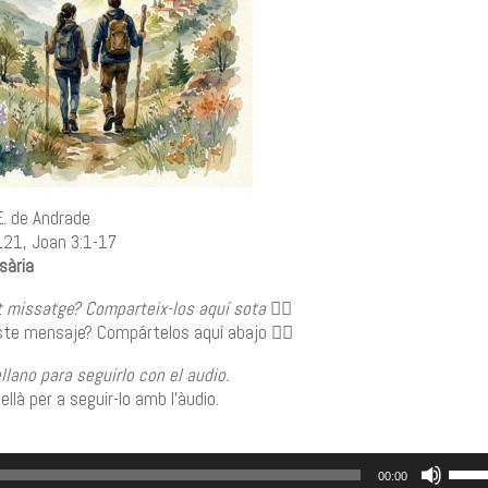
. de Andrade
121, Joan 3:1-17
sària
 missatge? Comparteix-los aquí sota 👇🏼
te mensaje? Compártelos aquí abajo 👇🏼
lano para seguirlo con el audio.
là per a seguir-lo amb l’àudio.
Utili
00:00