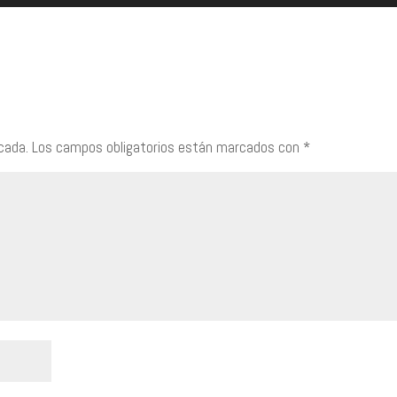
las
tecl
de
flec
arrib
para
cada.
Los campos obligatorios están marcados con
*
aume
o
dism
el
volu