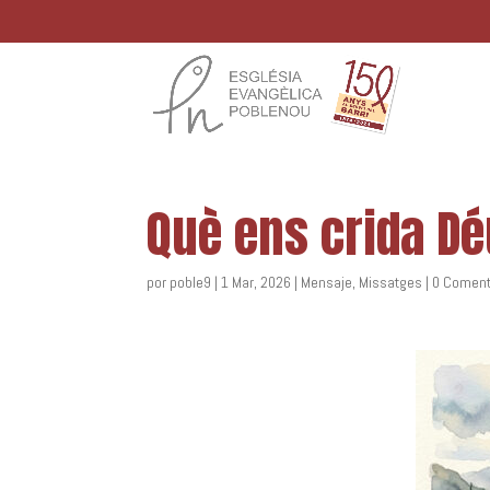
Què ens crida Dé
por
poble9
|
1 Mar, 2026
|
Mensaje
,
Missatges
|
0 Coment