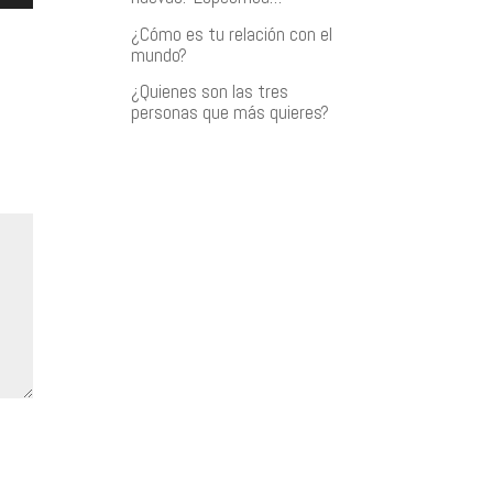
¿Cómo es tu relación con el
as
mundo?
¿Quienes son las tres
ha
personas que más quieres?
a/abajo
ntar
inuir
men.