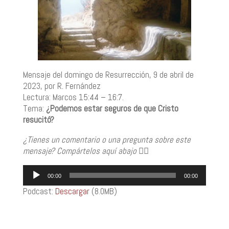
Mensaje del domingo de Resurrección, 9 de abril de
2023, por R. Fernández
Lectura: Marcos 15:44 – 16:7.
Tema:
¿Podemos estar seguros de que Cristo
resucitó?
¿Tienes un comentario o una pregunta sobre este
mensaje? Compártelos aquí abajo
👇🏼
Reproductor
00:00
00:00
de
Podcast:
Descargar
(8.0MB)
audio