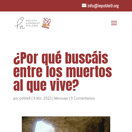
info@iepoble9.org
¿Por qué buscáis
entre los muertos
al que vive?
por
poble9
|
9 Abr, 2023
|
Mensaje
|
0 Comentarios