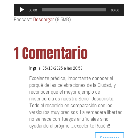
Reproductor
00:00
00:00
de
Podcast:
Descargar
(8.5MB)
audio
1 Comentario
Ingri
el 05/10/2025 a las 20:59
Excelente prédica, importante conocer el
porqué de las celebraciones de la Ciudad, y
reconocer que el mayor ejemplo de
misericordia es nuestro Señor Jesucristo.
Todo el recorrido en comparación con los
versículos muy precisos. La verdadera libertad
no se hace con fuegos artificiales sino
ayudando al prójimo …excelente Rubén!!