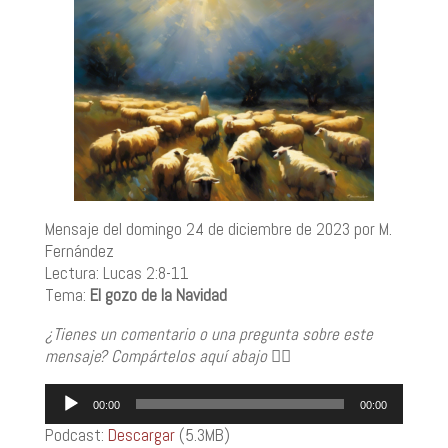
Mensaje del domingo 24 de diciembre de 2023 por M.
Fernández
Lectura: Lucas 2:8-11
Tema:
El gozo de la Navidad
¿Tienes un comentario o una pregunta sobre este
mensaje? Compártelos aquí abajo
👇🏼
Reproductor
00:00
00:00
de
Podcast:
Descargar
(5.3MB)