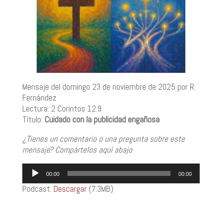
Mensaje del domingo 23 de noviembre de 2025 por R.
Fernández
Lectura: 2 Corintos 12:9
Título:
Cuidado con la publicidad engañosa
¿Tienes un comentario o una pregunta sobre este
mensaje? Compártelos aquí abajo
Reproductor
00:00
00:00
de
Podcast:
Descargar
(7.3MB)
audio