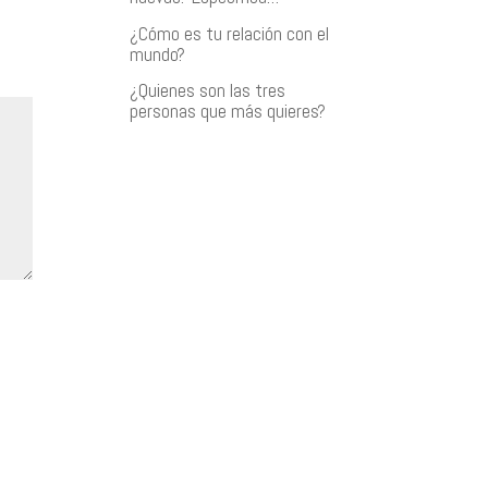
a/abajo
¿Cómo es tu relación con el
mundo?
ntar
¿Quienes son las tres
personas que más quieres?
inuir
men.