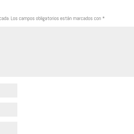
arrib
para
cada.
Los campos obligatorios están marcados con
*
aume
o
dism
el
volu