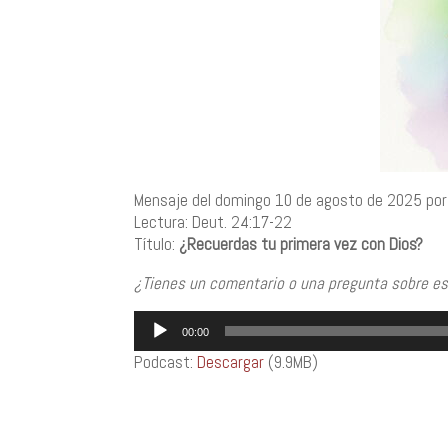
Mensaje del domingo 10 de agosto de 2025 por
Lectura: Deut. 24:17-22
Título:
¿Recuerdas tu primera vez con Dios?
¿Tienes un comentario o una pregunta sobre e
Reproductor
00:00
de
Podcast:
Descargar
(9.9MB)
audio