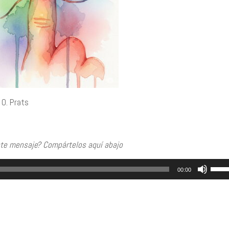
 O. Prats
ste mensaje? Compártelos aquí abajo
Utili
00:00
las
tecl
de
flec