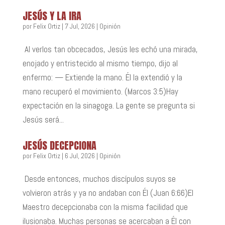
JESÚS Y LA IRA
por
Felix Ortiz
|
7 Jul, 2026
|
Opinión
Al verlos tan obcecados, Jesús les echó una mirada,
enojado y entristecido al mismo tiempo, dijo al
enfermo: — Extiende la mano. Él la extendió y la
mano recuperó el movimiento. (Marcos 3:5)Hay
expectación en la sinagoga. La gente se pregunta si
Jesús será...
JESÚS DECEPCIONA
por
Felix Ortiz
|
6 Jul, 2026
|
Opinión
Desde entonces, muchos discípulos suyos se
volvieron atrás y ya no andaban con Él (Juan 6:66)El
Maestro decepcionaba con la misma facilidad que
ilusionaba. Muchas personas se acercaban a Él con